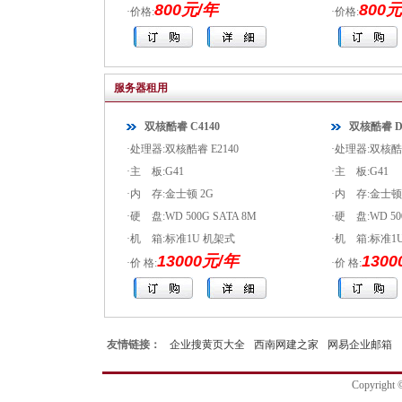
800元/年
800元
·价格:
·价格:
服务器租用
双核酷睿 C4140
双核酷睿 D3
·处理器:双核酷睿 E2140
·处理器:双核酷睿
·主 板:G41
·主 板:G41
·内 存:金士顿 2G
·内 存:金士顿
·硬 盘:WD 500G SATA 8M
·硬 盘:WD 50
·机 箱:标准1U 机架式
·机 箱:标准1
13000元/年
130
·价 格:
·价 格:
友情链接：
企业搜黄页大全
西南网建之家
网易企业邮箱
Copyrig