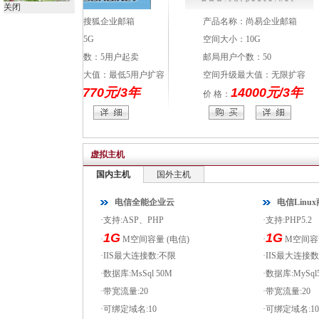
关闭
产品名称：搜狐企业邮箱
产品名称：尚易企业邮箱
空间大小：5G
空间大小：10G
邮局用户个数：5用户起卖
邮局用户个数：50
空间升级最大值：最低5用户扩容
空间升级最大值：无限扩容
13770元/3年
14000元/3年
价 格：
价 格：
虚拟主机
国内主机
国外主机
电信全能企业云
电信Linu
·支持:ASP、PHP
·支持:PHP5.2
1G
1G
·
M空间容量 (电信)
·
M空间容量
·IIS最大连接数:不限
·IIS最大连接
·数据库:MsSql 50M
·数据库:MySql5
·带宽流量:20
·带宽流量:20
·可绑定域名:10
·可绑定域名:10